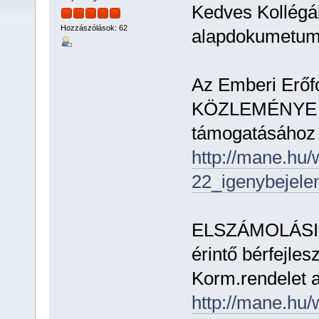
Kedves Kollégá
Hozzászólások: 62
alapdokumetumok
Az Emberi Erőf
KÖZLEMÉNYE „ku
támogatásához t
http://mane.hu/
22_igenybejele
ELSZÁMOLÁSI Ú
érintő bérfejles
Korm.rendelet a
http://mane.hu/