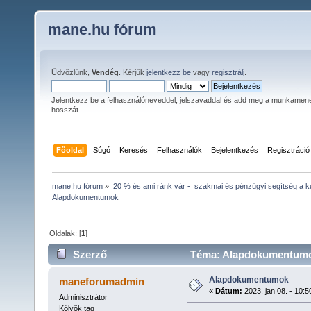
mane.hu fórum
Üdvözlünk,
Vendég
. Kérjük
jelentkezz be
vagy
regisztrálj
.
Jelentkezz be a felhasználóneveddel, jelszavaddal és add meg a munkamen
hosszát
Főoldal
Súgó
Keresés
Felhasználók
Bejelentkezés
Regisztráció
mane.hu fórum
»
20 % és ami ránk vár -  szakmai és pénzügyi segítség a ku
Alapdokumentumok
Oldalak: [
1
]
Szerző
Téma: Alapdokumentumok
Alapdokumentumok
maneforumadmin
«
Dátum:
2023. jan 08. - 10:5
Adminisztrátor
Kölyök tag