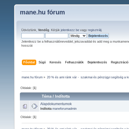
mane.hu fórum
Üdvözlünk,
Vendég
. Kérjük
jelentkezz be
vagy
regisztrálj
.
Jelentkezz be a felhasználóneveddel, jelszavaddal és add meg a munkamen
hosszát
Főoldal
Súgó
Keresés
Felhasználók
Bejelentkezés
Regisztráció
mane.hu fórum
»
20 % és ami ránk vár -  szakmai és pénzügyi segítség a ku
Oldalak: [
1
]
Téma
/
Indította
Alapdokumentumok
Indította
maneforumadmin
Oldalak: [
1
]
mane.hu fórum
»
20 % és ami ránk vár -  szakmai és pénzügyi segítség a ku